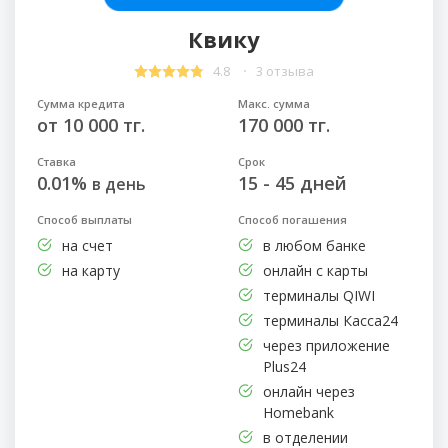
Квику
4.8
3 отзыва
Сумма кредита
Макс. сумма
от 10 000 тг.
170 000 тг.
Ставка
Срок
0.01%
15 - 45 дней
в день
Способ выплаты
Способ погашения
на счет
в любом банке
на карту
онлайн с карты
терминалы QIWI
терминалы Касса24
через приложение
Plus24
онлайн через
Homebank
в отделении