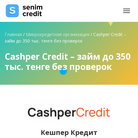
Togg
navi
Главная
/
Микрокредитная организация
/
Cashper Credit –
займ до 350 тыс. тенге без проверок
Cashper Credit – займ до 350
тыс. тенге без проверок
Кешпер Кредит