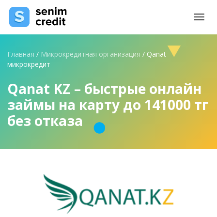
Togg
navi
Главная
/
Микрокредитная организация
/
Qanat
микрокредит
Qanat KZ – быстрые онлайн
займы на карту до 141000 тг
без отказа