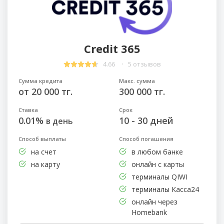
Credit 365
4.66
5 отзывов
Сумма кредита
Макс. сумма
от 20 000 тг.
300 000 тг.
Ставка
Срок
0.01%
10 - 30 дней
в день
Способ выплаты
Способ погашения
на счет
в любом банке
на карту
онлайн с карты
терминалы QIWI
терминалы Касса24
онлайн через
Homebank