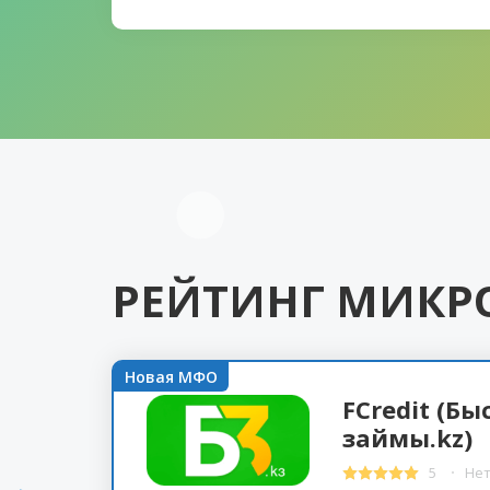
РЕЙТИНГ МИКР
Новая МФО
FCredit (Б
займы.kz)
5
Нет