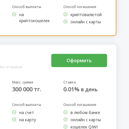
Способ выплаты
Способ погашения
на
криптовалютой
криптокошелек
онлайн с карты
Оформить
Нет отзывов
Макс. сумма
Ставка
300 000 тг.
0.01%
в день
Способ выплаты
Способ погашения
на счет
в любом банке
на карту
онлайн с карты
кошелек QIWI